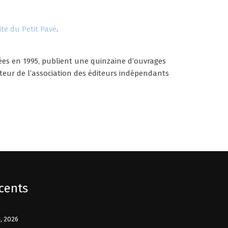
te du Petit Pavé
.
éées en 1995, publient une quinzaine d’ouvrages
eur de l’association des éditeurs indépendants
écents
, 2026