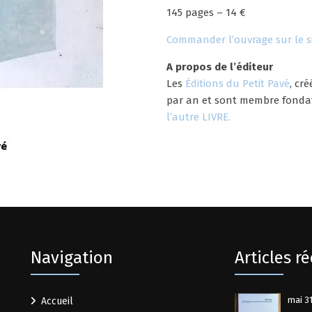
145 pages – 14 €
Commander l’ouvrage sur le si
A propos de l’éditeur
Les
Éditions du Petit Pavé
, cr
par an et sont membre fondat
l’autre LIVRE.
Navigation
Articles r
mai 31
Accueil