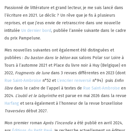
Passionné de littérature et grand lecteur, je me suis lancé dans
l’écriture en 2021. Le déclic ? Un rêve que je fis à plusieurs
reprises, et que j’eus envie de retranscrire dans une nouvelle
intitulée
Un dernier bord
, publiée l’année suivante dans le cadre
du prix Pampelune.
Mes nouvelles suivantes ont également été distinguées et
publiées :
Du baston dans le béton
aux salons Polar sur Loire à
Tours à l’automne 2021 et Place du livre noir à Huy (Belgique) en
2022,
Fragments de lune
dans 3 revues différentes en 2023 (dont
Rue Saint-Ambroise
n°52 et
L’encrier renversé
n°94) puis
Enfin
libre
dans le cadre de l’appel à textes de
Rue Saint-Ambroise
en
2024.
L’oubli et le labyrinthe
est parue en mai 2026 dans la revue
Harfang
et sera également à l’honneur de la revue bruxelloise
Traversées
début 2027.
Mon premier roman
Après l’incendie
a été publié en avril 2024,
aux
Éditions du Petit Pavé
. Je recherche actuellement un éditeur