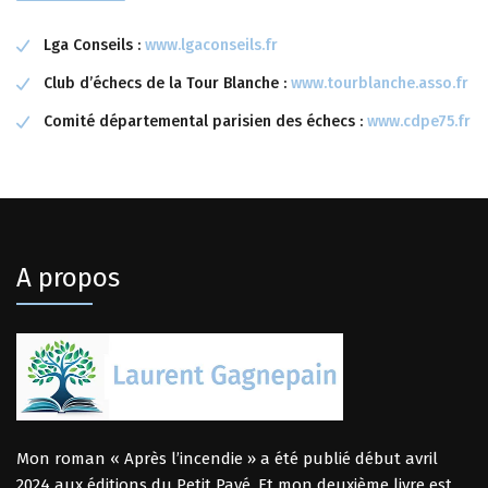
Lga Conseils :
www.lgaconseils.fr
Club d’échecs de la Tour Blanche :
www.tourblanche.asso.fr
Comité départemental parisien des échecs :
www.cdpe75.fr
A propos
Mon roman « Après l’incendie » a été publié début avril
2024 aux
éditions du Petit Pavé
. Et mon deuxième livre est